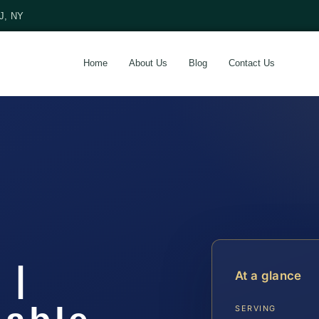
NJ, NY
Home
About Us
Blog
Contact Us
 |
At a glance
SERVING